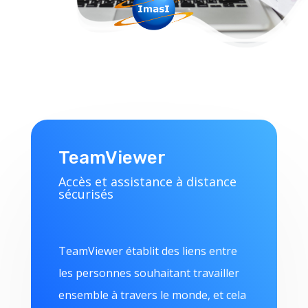
TeamViewer
Accès et assistance à distance
sécurisés
TeamViewer établit des liens entre
les personnes souhaitant travailler
ensemble à travers le monde, et cela