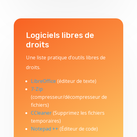
Logiciels libres de
droits
Une liste pratique d’outils libres de
droits.
LibreOffice
(éditeur de texte)
7-Zip
(compresseur/décompresseur de
fichiers)
CCleaner
(Supprimez les fichiers
temporaires)
Notepad ++
(Éditeur de code)