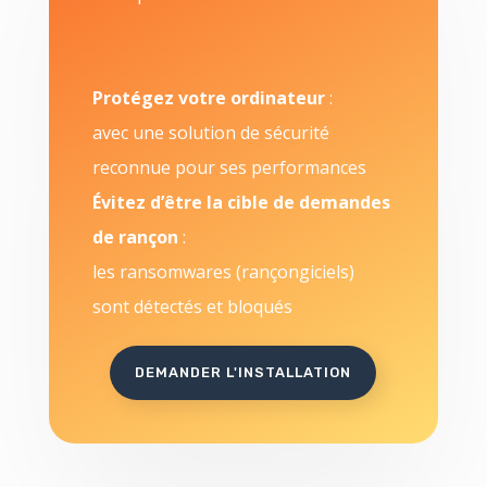
Protégez votre ordinateur
:
avec une solution de sécurité
reconnue pour ses performances
Évitez d’être la cible de demandes
de rançon
:
les ransomwares (rançongiciels)
sont détectés et bloqués
DEMANDER L'INSTALLATION